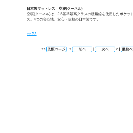
日本製マットレス 空寝(クーネル)
空寝(クーネル)は、JIS基準最高クラスの硬鋼線を使用したポケッ
ス。4つの寝心地。安心・信頼の日本製です。
>> P.3
<<
| <
|
> |