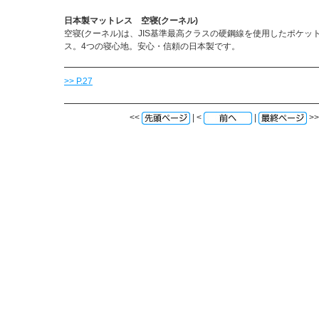
日本製マットレス 空寝(クーネル)
空寝(クーネル)は、JIS基準最高クラスの硬鋼線を使用したポケッ
ス。4つの寝心地。安心・信頼の日本製です。
>> P.27
<<
| <
|
>>