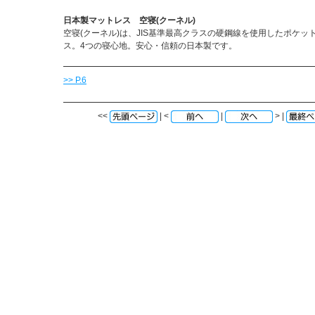
日本製マットレス 空寝(クーネル)
空寝(クーネル)は、JIS基準最高クラスの硬鋼線を使用したポケッ
ス。4つの寝心地。安心・信頼の日本製です。
>> P.6
<<
| <
|
> |