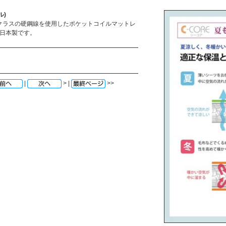
ル)
最高クラスの硬鋼線を使用したポケットコイルマットレ
の日本製です。
|
> |
>>