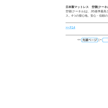
日本製マットレス 空寝(クーネ
空寝(クーネル)は、JIS基準
ス。4つの寝心地。安心・信頼
>> P.14
<<
| <