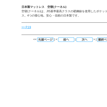
日本製マットレス 空寝(クーネル)
空寝(クーネル)は、JIS基準最高クラスの硬鋼線を使用したポケッ
ス。4つの寝心地。安心・信頼の日本製です。
>> P.19
<<
| <
|
> |