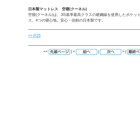
日本製マットレス 空寝(クーネル)
空寝(クーネル)は、JIS基準最高クラスの硬鋼線を使用したポケッ
ス。4つの寝心地。安心・信頼の日本製です。
>> P.25
<<
| <
|
> |