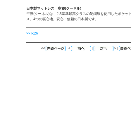
日本製マットレス 空寝(クーネル)
空寝(クーネル)は、JIS基準最高クラスの硬鋼線を使用したポケッ
ス。4つの寝心地。安心・信頼の日本製です。
>> P.26
<<
| <
|
> |